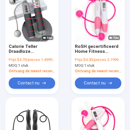
Calorie Teller
RoSH gecertificeerd
Draadloze
Home Fitness
springtouw training
Draadloos
Prijs:
$4.70/pieces 1-4999 pieces
Prijs:
$4.30/pieces 2-1999 pieces
voor beginners
Springtouw 22cm
MOQ:
1 stuk
MOQ:
1 stuk
Multifunctioneel
Draadloos Voor
Vrouw Tiener
Ontvang de meest recente Prijs
Ontvang de meest recente Prijs
Contact nu
Contact nu
Thuis
Producten
Video's