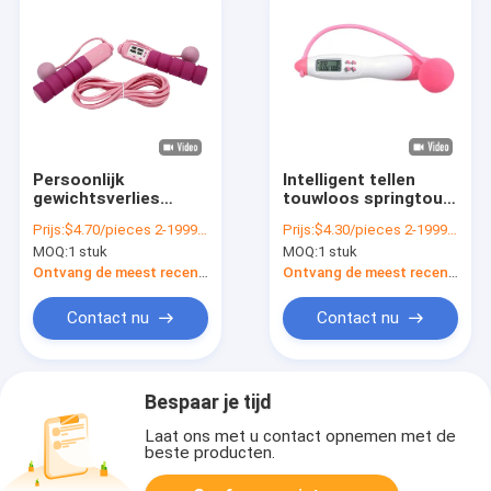
Persoonlijk
Intelligent tellen
gewichtsverlies
touwloos springtouw
springtouw touwloos
roze springtouw
Prijs:
$4.70/pieces 2-1999 pieces
Prijs:
$4.30/pieces 2-1999 pieces
snelheidstouw met
festival cadeautjes
MOQ:
1 stuk
MOQ:
1 stuk
kogellagers
Ontvang de meest recente Prijs
Ontvang de meest recente Prijs
Contact nu
Contact nu
Bespaar je tijd
Laat ons met u contact opnemen met de
beste producten.