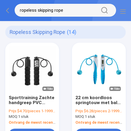
Ropeless Skipping Rope
(14)
Sporttraining Zachte
22 cm koordloos
handgreep PVC
springtouw met bal
touwloos Springtouw
voor kinderen en
Prijs:
$4.70/pieces 1-1999 pieces
Prijs:
$6.28/pieces 2-1999 pieces
Oefening Springtouw
volwassenen
MOQ:
1 stuk
MOQ:
1 stuk
Ontvang de meest recente Prijs
Ontvang de meest recente Prijs