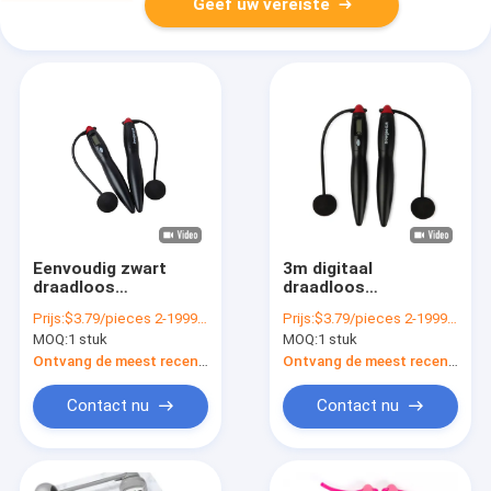
Geef uw vereiste
Eenvoudig zwart
3m digitaal
draadloos
draadloos
springtouw JS-310
springtouw met bal
Prijs:
$3.79/pieces 2-1999 pieces
Prijs:
$3.79/pieces 2-1999 pieces
met 200 mm lengte
en draadloos
MOQ:
1 stuk
MOQ:
1 stuk
en loop teller
bevestigingsgereedscha
Ontvang de meest recente Prijs
Ontvang de meest recente Prijs
Contact nu
Contact nu