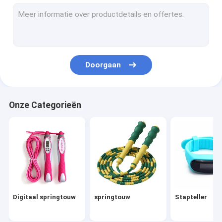
Pickleball
handgreep
yoga
Doorgaan
Alarmklok
Sporttoestellen
Onze Categorieën
Andere sportproducten
de fles van het sportenwater
Etherische olieverspreider
Leisure Electronic Series
Digitaal springtouw
springtouw
Stapteller