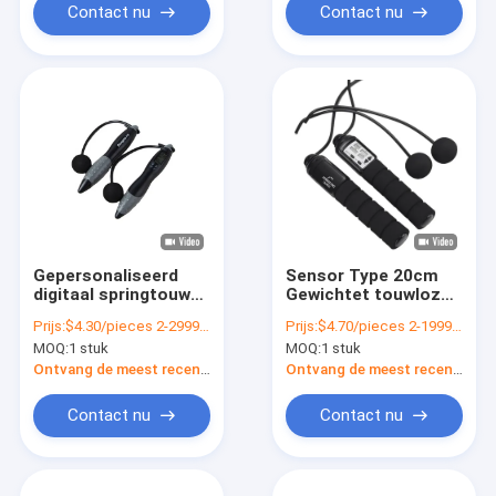
Contact nu
Contact nu
Gepersonaliseerd
Sensor Type 20cm
digitaal springtouw
Gewichtet touwloze
met calorie timer en
springtouw voor
Prijs:
$4.30/pieces 2-2999 pieces
Prijs:
$4.70/pieces 2-1999 pieces
LCD display 175mm
commerciële scène
MOQ:
1 stuk
MOQ:
1 stuk
Ontvang de meest recente Prijs
Ontvang de meest recente Prijs
Contact nu
Contact nu