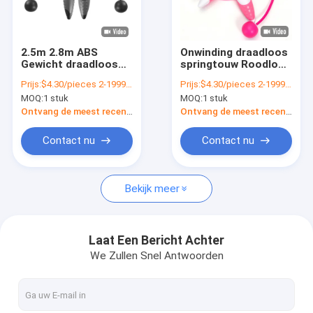
Over ons
Fabriekstocht
2.5m 2.8m ABS
Onwinding draadloos
Gewicht draadloos
springtouw Roodloze
Kwaliteitscontrole
springtouw voor gym
springprops voor
Prijs:
$4.30/pieces 2-1999 pieces
Prijs:
$4.30/pieces 2-1999 pieces
en online winkel
schoolstudenten
MOQ:
1 stuk
MOQ:
1 stuk
gym
Neem contact met ons op
Ontvang de meest recente Prijs
Ontvang de meest recente Prijs
Nieuws
Contact nu
Contact nu
Vraag een offerte
Bekijk meer
Digitaal springtouw
Laat Een Bericht Achter
We Zullen Snel Antwoorden
springtouw
Stapteller