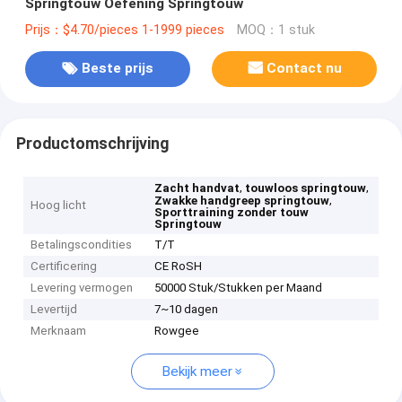
Springtouw Oefening Springtouw
Prijs：$4.70/pieces 1-1999 pieces
MOQ：1 stuk
Beste prijs
Contact nu
Productomschrijving
,
,
Zacht handvat
touwloos springtouw
,
Zwakke handgreep springtouw
Hoog licht
Sporttraining zonder touw
Springtouw
Betalingscondities
T/T
Certificering
CE RoSH
Levering vermogen
50000 Stuk/Stukken per Maand
Levertijd
7~10 dagen
Merknaam
Rowgee
Bekijk meer