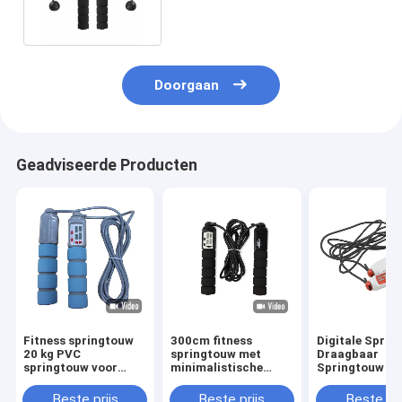
Springtouw
Doorgaan
Geadviseerde Producten
Fitness springtouw
300cm fitness
Digitale Sprin
20 kg PVC
springtouw met
Draagbaar
springtouw voor
minimalistische
Springtouw m
fitnesstraining met
tegenhanger voor
Instelling voor
PP-handvat OK-168
een aangepast
Trainingstijd 
Beste prijs
Beste prijs
Beste pri