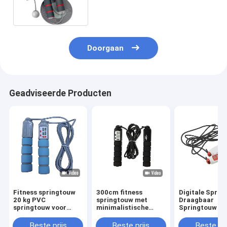
Doorgaan
Geadviseerde Producten
Fitness springtouw
300cm fitness
Digitale Sprin
20 kg PVC
springtouw met
Draagbaar
springtouw voor
minimalistische
Springtouw m
fitnesstraining met
tegenhanger voor
Instelling voor
PP-handvat OK-168
een aangepast
Trainingstijd 
Beste prijs
Beste prijs
Beste pri