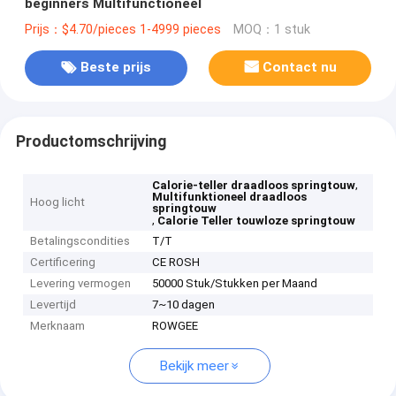
beginners Multifunctioneel
Prijs：$4.70/pieces 1-4999 pieces
MOQ：1 stuk
Beste prijs
Contact nu
Productomschrijving
,
Calorie-teller draadloos springtouw
Multifunktioneel draadloos
Hoog licht
springtouw
,
Calorie Teller touwloze springtouw
Betalingscondities
T/T
Certificering
CE ROSH
Levering vermogen
50000 Stuk/Stukken per Maand
Levertijd
7~10 dagen
Merknaam
ROWGEE
Bekijk meer