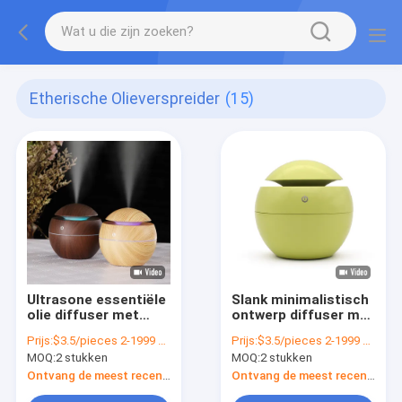
Etherische Olieverspreider
(15)
Ultrasone essentiële
Slank minimalistisch
olie diffuser met
ontwerp diffuser met
verstelbare
houtkorrel afwerking
Prijs:
$3.5/pieces 2-1999 pieces
Prijs:
$3.5/pieces 2-1999 pieces
mistmodus en
en niet-slip basis
MOQ:
2 stukken
MOQ:
2 stukken
automatische
afsluitingsveiligheid
Ontvang de meest recente Prijs
Ontvang de meest recente Prijs