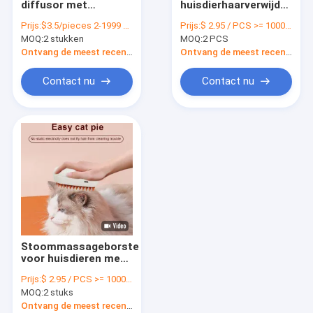
diffusor met
huisdierhaarverwijder
Pickleball
vochtigheidscontrole
Roller
Prijs:
$3.5/pieces 2-1999 pieces
Prijs:
$ 2.95 / PCS >= 1000 PCS
en LED-
Hondenhaarverwijder
MOQ:
handgreep
2 stukken
MOQ:
2 PCS
verlichtingsopties
Huishoudelijke
kleverige kattenroller
Ontvang de meest recente Prijs
Ontvang de meest recente Prijs
yoga
Contact nu
Contact nu
Alarmklok
Sporttoestellen
Andere sportproducten
de fles van het sportenwater
Etherische olieverspreider
Stoommassageborstel
Leisure Electronic Series
voor huisdieren met
afneembare koppen
Prijs:
$ 2.95 / PCS >= 1000 PCS
voor makkelijk
MOQ:
2 stuks
reinigen
Ontvang de meest recente Prijs