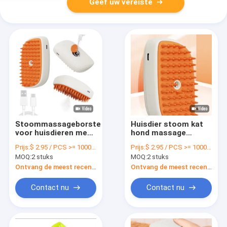
Geef uw vereiste
Stoommassageborstel
Huisdier stoom kat
voor huisdieren met
hond massage
ergonomisch
borstel Geschikt
Prijs:
$ 2.95 / PCS >= 1000 PCS
Prijs:
$ 2.95 / PCS >= 1000 PCS
ontwerp voor
voor alle soorten
MOQ:
2 stuks
MOQ:
2 stuks
comfortabel
vacht en lengtes
hanteren
Ontvang de meest recente Prijs
Ontvang de meest recente Prijs
Contact nu
Contact nu