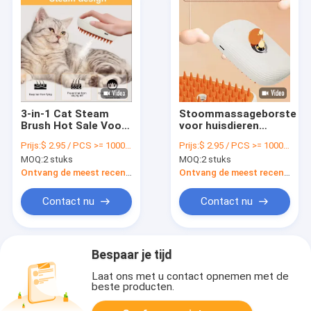
3-in-1 Cat Steam
Stoommassageborstel
Brush Hot Sale Voor
voor huisdieren
Huisdieren
Ontworpen voor diep
Prijs:
$ 2.95 / PCS >= 1000 PCS
Prijs:
$ 2.95 / PCS >= 1000 PCS
Verzorging Water
reinigende en
MOQ:
2 stuks
MOQ:
2 stuks
Spray Haarverwijder
ontspannende
Lichte Reiniging
massage
Ontvang de meest recente Prijs
Ontvang de meest recente Prijs
Contact nu
Contact nu
Bespaar je tijd
Laat ons met u contact opnemen met de
beste producten.