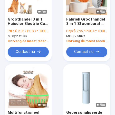
Over ons
Fabriekstocht
Groothandel 3 in 1
Fabriek Groothandel
Huisdier Electric Cat
3 in 1 Stoomburst
Kwaliteitscontrole
Dog Stoomborstel
Voor Huisdieren
Prijs:
$ 2.95 / PCS >= 1000 PCS
Prijs:
$ 2.95 / PCS >= 1000 PCS
Verzorging Kam Met
Massage Reiniging
MOQ:
2 stuks
MOQ:
2 stuks
Electric Spray Anti
Water Spray Warm
Neem contact met ons op
Flying Floating Cat
Verkopen
Ontvang de meest recente Prijs
Ontvang de meest recente Prijs
Stoom Brus
Haarverwijder Kat
Stoomburst Met Lig
Nieuws
Contact nu
Contact nu
Vraag een offerte
Digitaal springtouw
springtouw
Stapteller
Multifunctioneel
Gepersonaliseerde