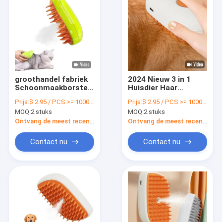
groothandel fabriek
2024 Nieuw 3 in 1
Schoonmaakborstel
Huisdier Haar
huisdier kat
Reiniging
Prijs:
$ 2.95 / PCS >= 1000 PCS
Prijs:
$ 2.95 / PCS >= 1000 PCS
haarborstel stoom
Stoomborstel Spray
MOQ:
2 stuks
MOQ:
2 stuks
kam
Kam Oplaadbare Kat
schoonmaakborstel
Stoomborstel
Ontvang de meest recente Prijs
Ontvang de meest recente Prijs
mistige kat spuit
stoomborstel
Contact nu
Contact nu
Thuis
Producten
Video's