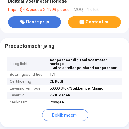
Digitaal Voetmeter Horloge
Prijs：$4.8/pieces 2-1999 pieces
MOQ：1 stuk
Beste prijs
Contact nu
Productomschrijving
Aanpasbaar digitaal voetmeter
Hoog licht
horloge
,
Calorie-teller polsband aanpasbaar
Betalingscondities
T/T
Certificering
CE RoSH
Levering vermogen
50000 Stuk/Stukken per Maand
Levertijd
7~10 dagen
Merknaam
Rowgee
Bekijk meer