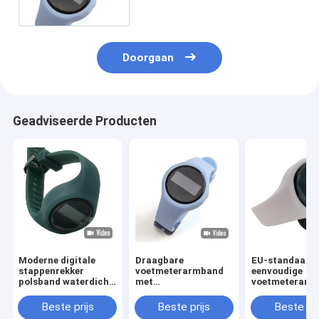
Doorgaan
Geadviseerde Producten
Moderne digitale
Draagbare
EU-standaard 
stappenrekker
voetmeterarmband
eenvoudige
polsband waterdicht
met
voetmeterarm
met lange levensduur
calorieverbranding
met lange
van de batterij
tracker lichtgewicht
afstandsopspo
Beste prijs
Beste prijs
Beste pri
ontwerp