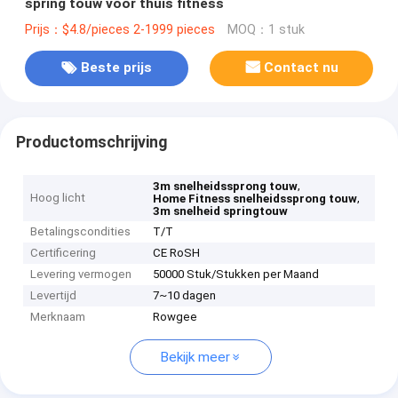
spring touw voor thuis fitness
Prijs：$4.8/pieces 2-1999 pieces
MOQ：1 stuk
Beste prijs
Contact nu
Productomschrijving
,
3m snelheidssprong touw
Hoog licht
,
Home Fitness snelheidssprong touw
3m snelheid springtouw
Betalingscondities
T/T
Certificering
CE RoSH
Levering vermogen
50000 Stuk/Stukken per Maand
Levertijd
7~10 dagen
Merknaam
Rowgee
Bekijk meer