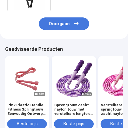
Doorgaan
Geadviseerde Producten
Pink Plastic Handle
Sprongtouw Zacht
Verstelbare le
Fitness Springtouw
naylon touw met
springtouw me
Eenvoudig Ontwerp
verstelbare lengte en
zacht naylon 
Kinderen Springtouw
golvende handgrepen
en golvend ha
Ontworpen voor
ontwerp zorge
Beste prijs
Beste prijs
Beste pri
matige
een comfortab