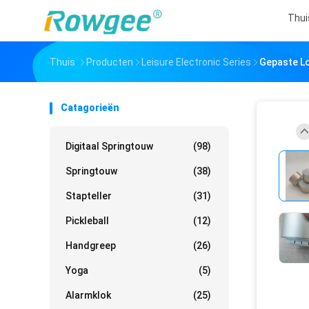
Thui
Thuis
Producten
Leisure Electronic Series
Gepaste Lo
Catagorieën
Digitaal Springtouw
(98)
Springtouw
(38)
Stapteller
(31)
Pickleball
(12)
Handgreep
(26)
Yoga
(5)
Alarmklok
(25)