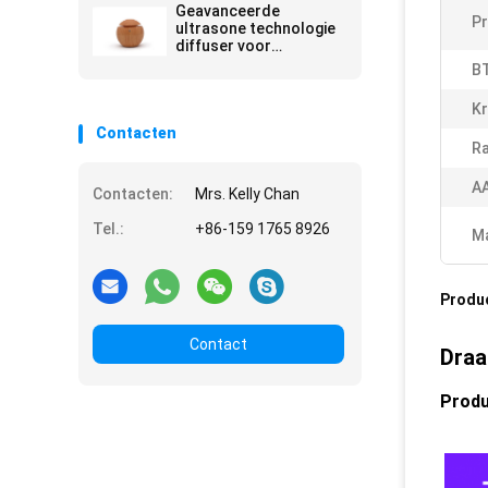
Geavanceerde
Pr
ultrasone technologie
diffuser voor
consistente mist
BT
verspreiding en
oliebehoud
Kr
Contacten
Ra
A
Contacten:
Mrs. Kelly Chan
Tel.:
+86-159 1765 8926
Ma
Produ
Contact
Draa
Produ