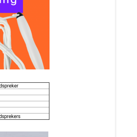
idspreker
idsprekers