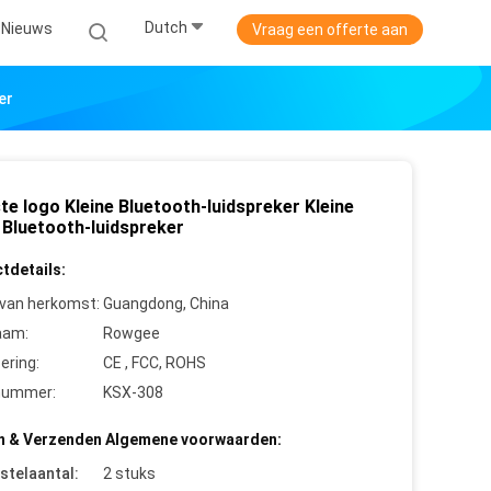
Dutch
Nieuws
Vraag een offerte aan
er
te logo Kleine Bluetooth-luidspreker Kleine
 Bluetooth-luidspreker
tdetails:
 van herkomst:
Guangdong, China
aam:
Rowgee
cering:
CE , FCC, ROHS
nummer:
KSX-308
n & Verzenden Algemene voorwaarden:
stelaantal:
2 stuks