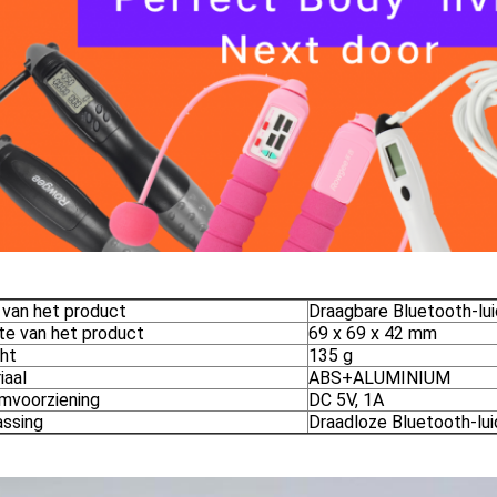
van het product
Draagbare Bluetooth-lu
te van het product
69 x 69 x 42 mm
ht
135 g
iaal
ABS+ALUMINIUM
mvoorziening
DC 5V, 1A
ssing
Draadloze Bluetooth-lu