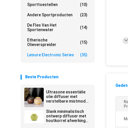
Sporttoestellen
(10)
Andere Sportproducten
(23)
De Fles Van Het
(14)
Sportenwater
Etherische
(15)
Olieverspreider
Leisure Electronic Series
(35)
Beste Producten
Gedeta
Ultrasone essentiële
olie diffuser met
verstelbare mistmodus
N
en automatische
Pr
afsluitingsveiligheid
Slank minimalistisch
ontwerp diffuser met
Ma
houtkorrel afwerking
en niet-slip basis