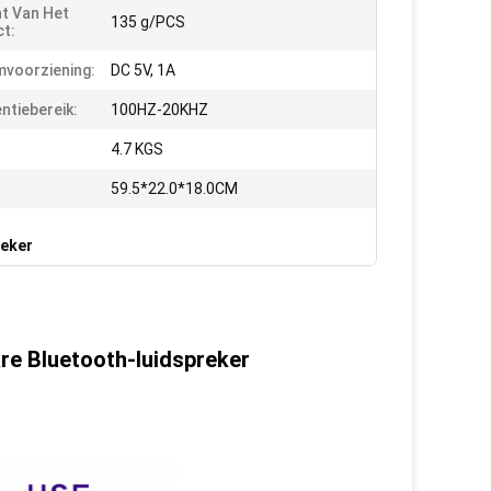
t Van Het
135 g/PCS
t:
voorziening:
DC 5V, 1A
ntiebereik:
100HZ-20KHZ
4.7 KGS
59.5*22.0*18.0CM
reker
re Bluetooth-luidspreker