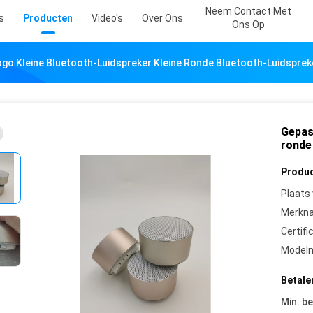
Neem Contact Met
s
Producten
Video's
Over Ons
Ons Op
go Kleine Bluetooth-Luidspreker Kleine Ronde Bluetooth-Luidsprek
Gepas
ronde
Produc
Plaats
Merkn
Certifi
Model
Betale
Min. be