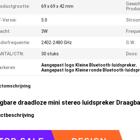
Gewich
oductgrootte:
69 x 69 x 42 mm
Produc
-Versie:
5.0
Stroom
acht:
3W
Freque
diofrequentie:
2402-2480 GHz
G.W.:
ANTAL/CTN:
30 stuks
Doos:
Aangepast logo Kleine Bluetooth-luidspreker
,
rkeren:
Aangepast logo Kleine ronde Bluetooth-luidsp
ctomschrijving
gbare draadloze mini stereo luidspreker
Draagba
ctbeschrijving