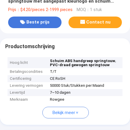
springtouw met aangepast kleurlogo en schuim
ABS-handvat
Prijs：$4.20/pieces 2-1999 pieces
MOQ：1 stuk
Beste prijs
Contact nu
Productomschrijving
,
Schuim ABS handgreep springtouw
Hoog licht
PVC-draad gewogen springtouw
Betalingscondities
T/T
Certificering
CE RoSH
Levering vermogen
50000 Stuk/Stukken per Maand
Levertijd
7~10 dagen
Merknaam
Rowgee
Bekijk meer