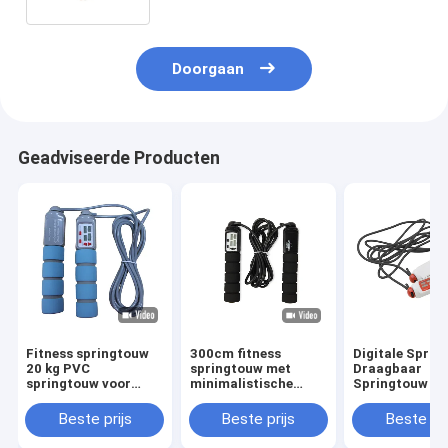
Doorgaan
Geadviseerde Producten
Fitness springtouw
300cm fitness
Digitale Sprin
20 kg PVC
springtouw met
Draagbaar
springtouw voor
minimalistische
Springtouw m
fitnesstraining met
tegenhanger voor
Instelling voor
PP-handvat OK-168
een aangepast
Trainingstijd 
Beste prijs
Beste prijs
Beste pri
Baby Blauwe kleur
sportgereedschap
Tellen voor
Skiptouw
Effectieve