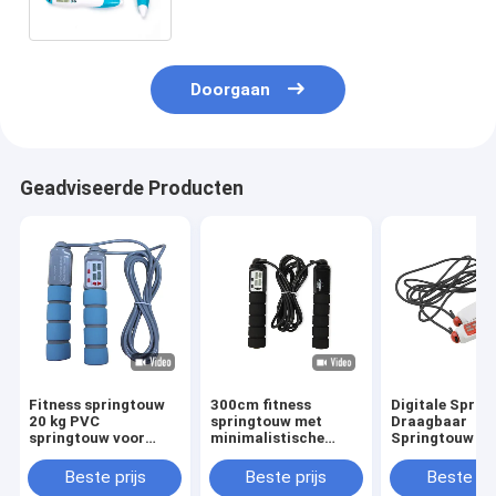
Springen JP-100
Doorgaan
Geadviseerde Producten
Fitness springtouw
300cm fitness
Digitale Sprin
20 kg PVC
springtouw met
Draagbaar
springtouw voor
minimalistische
Springtouw m
fitnesstraining met
tegenhanger voor
Instelling voor
PP-handvat OK-168
een aangepast
Trainingstijd 
Beste prijs
Beste prijs
Beste pri
Baby Blauwe kleur
sportgereedschap
Tellen voor