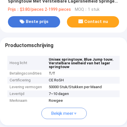
Springtouw Met Verstelbare Lagersnelheid Springen
JP-100
Prijs：$3.80/pieces 2-1999 pieces
MOQ：1 stuk
Beste prijs
Contact nu
Productomschrijving
,
,
Unisex springtouw
Blue Jump touw
Hoog licht
Verstelbare snelheid van het lager
springtouw
Betalingscondities
T/T
Certificering
CE RoSH
Levering vermogen
50000 Stuk/Stukken per Maand
Levertijd
7~10 dagen
Merknaam
Rowgee
Bekijk meer