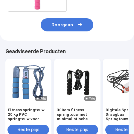
Doorgaan
Geadviseerde Producten
Fitness springtouw
300cm fitness
Digitale Sprin
20 kg PVC
springtouw met
Draagbaar
springtouw voor
minimalistische
Springtouw m
fitnesstraining met
tegenhanger voor
Instelling voor
PP-handvat OK-168
een aangepast
Trainingstijd 
Beste prijs
Beste prijs
Beste pri
Baby Blauwe kleur
sportgereedschap
Tellen voor