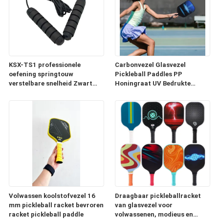
KSX-TS1 professionele
Carbonvezel Glasvezel
oefening springtouw
Pickleball Paddles PP
verstelbare snelheid Zwart
Honingraat UV Bedrukte
zacht handvat
Paddle Set
Volwassen koolstofvezel 16
Draagbaar pickleballracket
mm pickleball racket bevroren
van glasvezel voor
racket pickleball paddle
volwassenen, modieus en