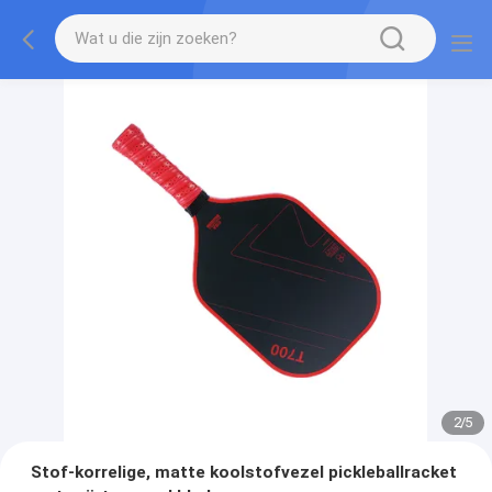
2
/
5
Stof-korrelige, matte koolstofvezel pickleballracket