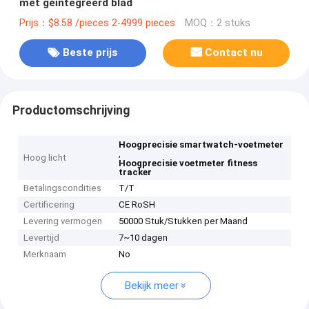
met geïntegreerd blad
Prijs：$8.58 /pieces 2-4999 pieces
MOQ：2 stuks
Beste prijs
Contact nu
Productomschrijving
Hoogprecisie smartwatch-voetmeter
,
Hoog licht
Hoogprecisie voetmeter fitness
tracker
Betalingscondities
T/T
Certificering
CE RoSH
Levering vermogen
50000 Stuk/Stukken per Maand
Levertijd
7~10 dagen
Merknaam
No
Bekijk meer