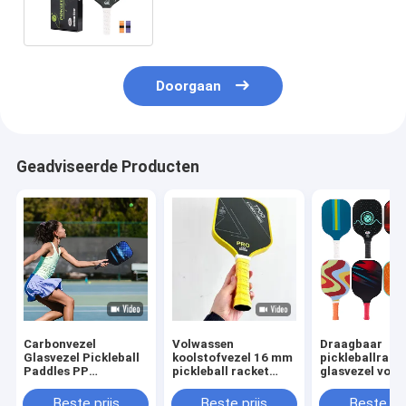
Doorgaan
Geadviseerde Producten
Carbonvezel
Volwassen
Draagbaar
Glasvezel Pickleball
koolstofvezel 16 mm
pickleballrack
Paddles PP
pickleball racket
glasvezel voor
Honingraat UV
bevroren racket
volwassenen,
Bedrukte Paddle Set
pickleball paddle
modieus en ca
Beste prijs
Beste prijs
Beste pri