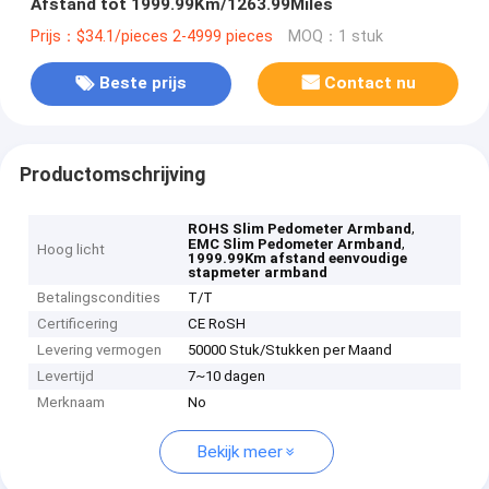
Afstand tot 1999.99Km/1263.99Miles
Prijs：$34.1/pieces 2-4999 pieces
MOQ：1 stuk
Beste prijs
Contact nu
Productomschrijving
,
ROHS Slim Pedometer Armband
,
EMC Slim Pedometer Armband
Hoog licht
1999.99Km afstand eenvoudige
stapmeter armband
Betalingscondities
T/T
Certificering
CE RoSH
Levering vermogen
50000 Stuk/Stukken per Maand
Levertijd
7~10 dagen
Merknaam
No
Bekijk meer